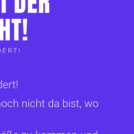
I DER
HT!
DERT!
dert!
och nicht da bist, wo